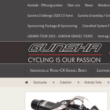
Kontakt - Öffnungszeiten
Über uns
News
Wiederv
lose
nu
Gunsha Challenge 2026 CX Serie
Gunsha Gravelday / Gr
Sponsoring Package & Sponsoring
Classified System 
LADAKH TOUR 2025 - GUNSHA GRAVEL TOURS
Vertrag 
Individuelle Road-CX-Gravel Bikes
Laufrad
uersätze
Startseite
Zubehör
Antrieb Teile
emmen