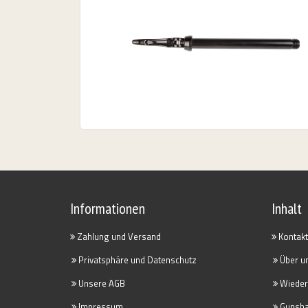
urorad, Bikeleasing.de leasen
Informationen
Inhalt
Zahlung und Versand
Kontakt
Privatsphäre und Datenschutz
Über u
Unsere AGB
Wieder
Impressum
Gunsha-