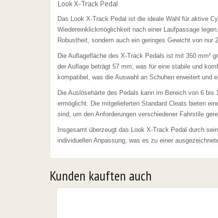
Look X-Track Pedal
Das Look X-Track Pedal ist die ideale Wahl für aktive Cy
Wiedereinklickmöglichkeit nach einer Laufpassage legen
26 & Other Dates
Robustheit, sondern auch ein geringes Gewicht von nur 2
Die Auflagefläche des X-Track Pedals ist mit 350 mm² gro
URS
der Auflage beträgt 57 mm, was für eine stabile und ko
kompatibel, was die Auswahl an Schuhen erweitert und ei
bungslos "
Die Auslösehärte des Pedals kann im Bereich von 6 bis 1
ermöglicht. Die mitgelieferten Standard Cleats bieten ei
sind, um den Anforderungen verschiedener Fahrstile ger
Insgesamt überzeugt das Look X-Track Pedal durch seine 
individuellen Anpassung, was es zu einer ausgezeichnet
Kunden kauften auch