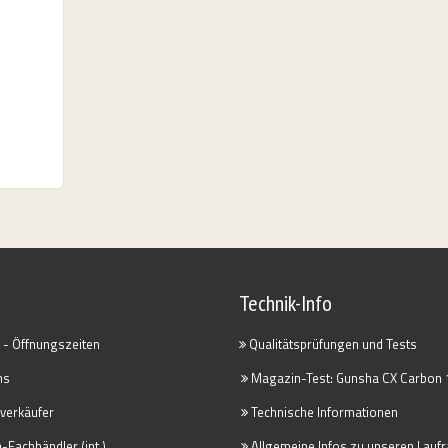
Technik-Info
 - Öffnungszeiten
Qualitätsprüfungen und Tests
ns
Magazin-Test: Gunsha CX Carbon 
verkäufer
Technische Informationen
Fachhändler (int.)
Allgemeine Infos zu unseren Lauf