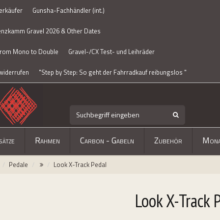
erkäufer
Gunsha-Fachhändler (int.)
enzkamm Gravel 2026 & Other Dates
From Mono to Double
Gravel-/CX Test- und Leihräder
widerrufen
"Step by Step: So geht der Fahrradkauf reibungslos "
sätze
Rahmen
Carbon - Gabeln
Zubehör
Mona
Pedale
Look X-Track Pedal
Look X-Track 