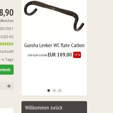
8,90
ndkosten
1007001
 0,60 KG
Gunsha Lenker WC flate Carbon
tückzahl
EUR 109,00
39 %
UVP EUR 179,90
2-4 Tage
Laufradsat
UVP EUR 449,0
Willkommen zurück