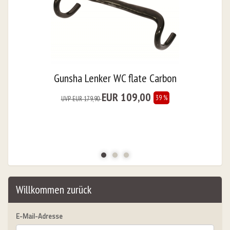
URS
bungslos "
Gunsha Lenker WC flate Carbon
EUR 109,00
39 %
UVP EUR 179,90
Willkommen zurück
urorad, Bikeleasing.de leasen
E-Mail-Adresse