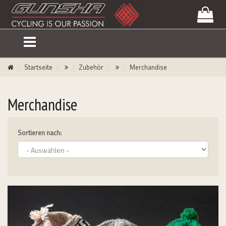
lose
nu
Startseite
Zubehör
Merchandise
Merchandise
Sortieren nach:
uersätze
emmen