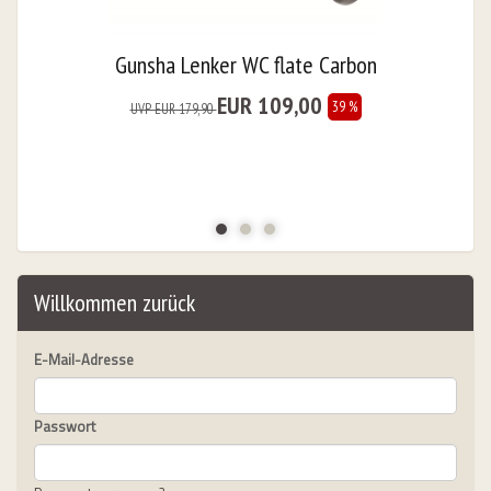
Gunsha Lenker WC flate Carbon
EUR 109,00
39 %
UVP EUR 179,90
26 & Other Dates
URS
Willkommen zurück
bungslos "
E-Mail-Adresse
Passwort