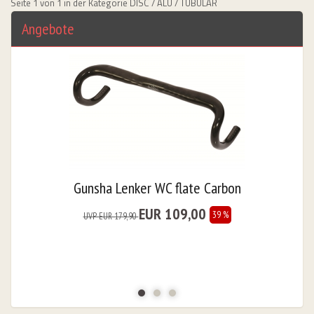
Seite 1 von 1 in der Kategorie DISC / ALU / TUBULAR
Angebote
urorad, Bikeleasing.de leasen
Gunsha Lenker WC flate Carbon
EUR 109,00
39 %
UVP EUR 179,90